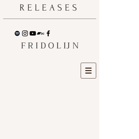
RELEASES
F R I D O L IJ N